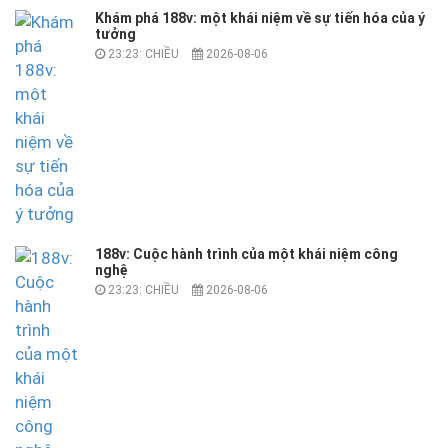
Khám phá 188v: một khái niệm về sự tiến hóa của ý
tưởng
23:23: CHIỀU
2026-08-06
188v: Cuộc hành trình của một khái niệm công
nghệ
23:23: CHIỀU
2026-08-06