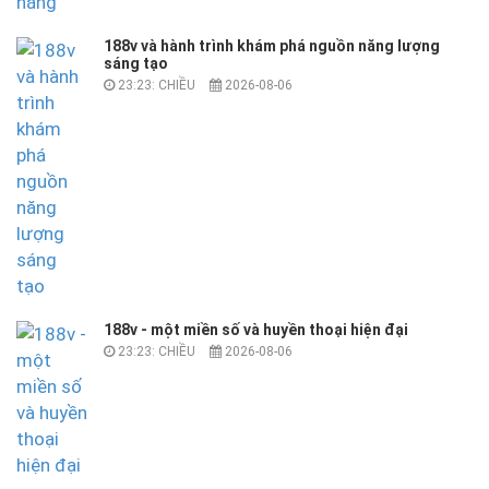
188v và hành trình khám phá nguồn năng lượng
sáng tạo
23:23: CHIỀU
2026-08-06
188v - một miền số và huyền thoại hiện đại
23:23: CHIỀU
2026-08-06