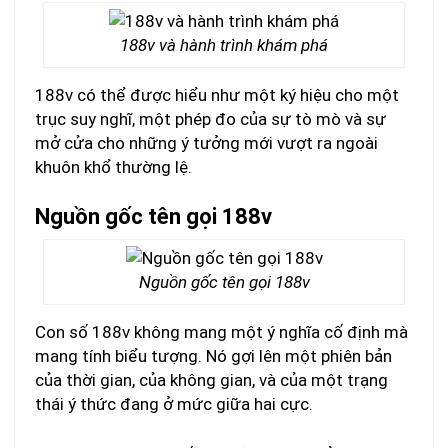
188v và hành trình khám phá
188v có thể được hiểu như một ký hiệu cho một
trục suy nghĩ, một phép đo của sự tò mò và sự
mở cửa cho những ý tưởng mới vượt ra ngoài
khuôn khổ thường lệ.
Nguồn gốc tên gọi 188v
Nguồn gốc tên gọi 188v
Con số 188v không mang một ý nghĩa cố định mà
mang tính biểu tượng. Nó gợi lên một phiên bản
của thời gian, của không gian, và của một trạng
thái ý thức đang ở mức giữa hai cực.