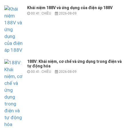
Khái niệm 188V và ứng dụng của điện áp 188V
00:41: CHIỀU
2026-08-09
188V: Khái niệm, cơ chế và ứng dụng trong điện và
tự động hóa
00:41: CHIỀU
2026-08-09