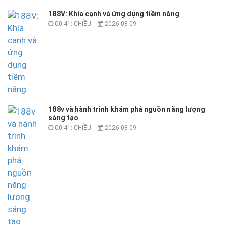
188V: Khía cạnh và ứng dụng tiềm năng
00:41: CHIỀU
2026-08-09
188v và hành trình khám phá nguồn năng lượng
sáng tạo
00:41: CHIỀU
2026-08-09