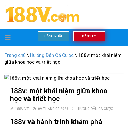
TOGGLE
ĐĂNG NHẬP
ĐĂNG KÝ
NAVIGATION
Trang chủ
\
Hướng Dẫn Cá Cược
\ 188v: một khái niệm
giữa khoa học và triết học
188v: một khái niệm giữa khoa
học và triết học
188V VT
09 THÁNG 08 2026
HƯỚNG DẪN CÁ CƯỢC
188v và hành trình khám phá