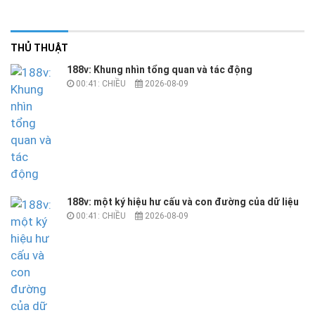
THỦ THUẬT
188v: Khung nhìn tổng quan và tác động
00:41: CHIỀU
2026-08-09
188v: một ký hiệu hư cấu và con đường của dữ liệu
00:41: CHIỀU
2026-08-09