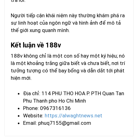
trả lời.
Người tiếp cận khái niệm này thường khám phá ra
sự linh hoạt của ngôn ngữ và hình ảnh để mô tả
thế giới xung quanh mình.
Kết luận về 188v
188v không chỉ là một con số hay một ký hiệu; nó
là một khoảng trắng giữa biết và chưa biết, nơi trí
tưởng tượng có thể bay bổng và dẫn dắt tới phát
hiện mới.
Địa chỉ: 114 PHU THO HOA P. PTH Quan Tan
Phu Thanh pho Ho Chi Minh
Phone: 0967316136
Website:
https://alwaghtnews.net
Email:
phuq7155@gmail.com