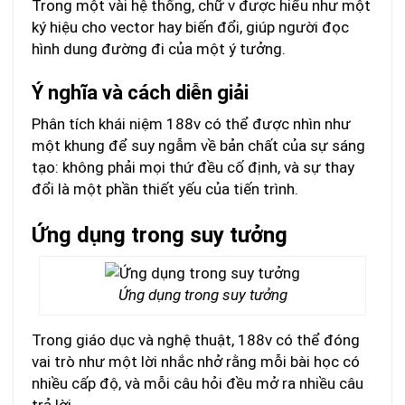
Trong một vài hệ thống, chữ v được hiểu như một
ký hiệu cho vector hay biến đổi, giúp người đọc
hình dung đường đi của một ý tưởng.
Ý nghĩa và cách diễn giải
Phân tích khái niệm 188v có thể được nhìn như
một khung để suy ngẫm về bản chất của sự sáng
tạo: không phải mọi thứ đều cố định, và sự thay
đổi là một phần thiết yếu của tiến trình.
Ứng dụng trong suy tưởng
Ứng dụng trong suy tưởng
Trong giáo dục và nghệ thuật, 188v có thể đóng
vai trò như một lời nhắc nhở rằng mỗi bài học có
nhiều cấp độ, và mỗi câu hỏi đều mở ra nhiều câu