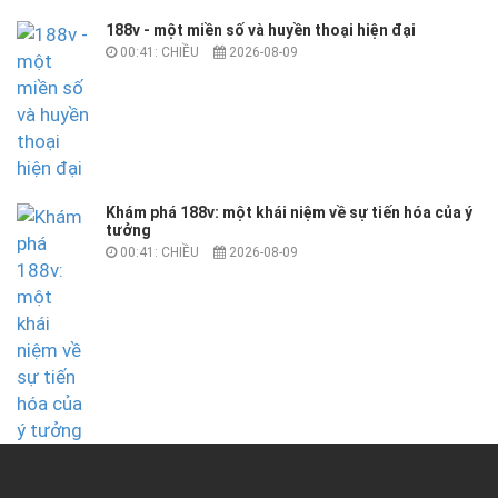
188v - một miền số và huyền thoại hiện đại
00:41: CHIỀU
2026-08-09
Khám phá 188v: một khái niệm về sự tiến hóa của ý
tưởng
00:41: CHIỀU
2026-08-09