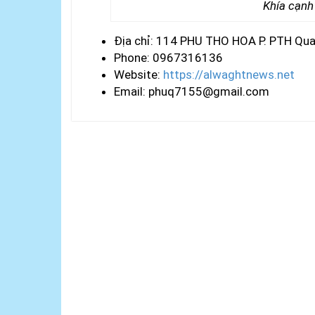
Khía cạnh 
Địa chỉ: 114 PHU THO HOA P. PTH Qua
Phone: 0967316136
Website:
https://alwaghtnews.net
Email:
phuq7155@gmail.com