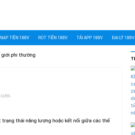
NẠP TIỀN 188V
RÚT TIỀN 188V
TẢI APP 188V
ĐẠI LÝ 188V
 giới phi thường
T
 CƯỢC
trạng thái năng lượng hoặc kết nối giữa các thế