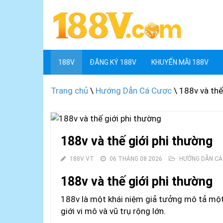
188V
ĐĂNG KÝ 188V
KHUYẾN MÃI 188V
Trang chủ
\
Hướng Dẫn Cá Cược
\ 188v và thế
188v và thế giới phi thường
188V VT
06 THÁNG 08 2026
HƯỚNG DẪN CÁ
188v và thế giới phi thường
188v là một khái niệm giả tưởng mô tả một 
giới vi mô và vũ trụ rộng lớn.