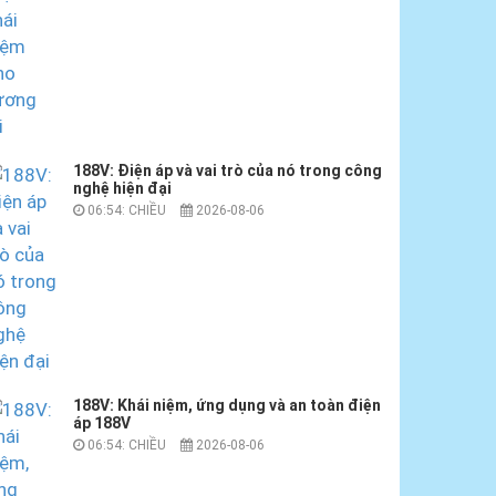
188V: Điện áp và vai trò của nó trong công
nghệ hiện đại
06:54: CHIỀU
2026-08-06
188V: Khái niệm, ứng dụng và an toàn điện
áp 188V
06:54: CHIỀU
2026-08-06