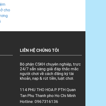
LIÊN HỆ CHÚNG TÔI
Bộ phận CSKH chuyên nghiệp, trực
24/7 sẵn sàng giải đáp thắc mắc
người chơi về cách đăng ký tài
khoản, nạp & rút tiền, luật chơi.
114 PHU THO HOA P. PTH Quan
Tan Phu Thanh pho Ho Chi Minh
Hotline: 0967316136