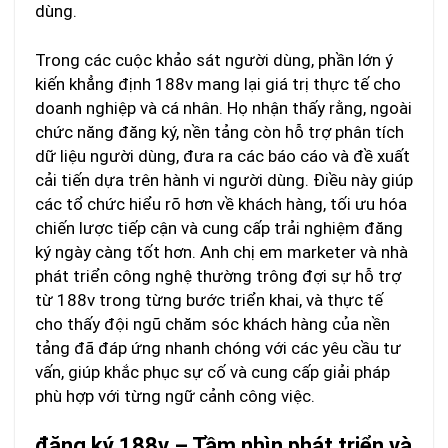
dùng.
Trong các cuộc khảo sát người dùng, phần lớn ý
kiến khẳng định 188v mang lại giá trị thực tế cho
doanh nghiệp và cá nhân. Họ nhận thấy rằng, ngoài
chức năng đăng ký, nền tảng còn hỗ trợ phân tích
dữ liệu người dùng, đưa ra các báo cáo và đề xuất
cải tiến dựa trên hành vi người dùng. Điều này giúp
các tổ chức hiểu rõ hơn về khách hàng, tối ưu hóa
chiến lược tiếp cận và cung cấp trải nghiệm đăng
ký ngày càng tốt hơn. Anh chị em marketer và nhà
phát triển công nghệ thường trông đợi sự hỗ trợ
từ 188v trong từng bước triển khai, và thực tế
cho thấy đội ngũ chăm sóc khách hàng của nền
tảng đã đáp ứng nhanh chóng với các yêu cầu tư
vấn, giúp khắc phục sự cố và cung cấp giải pháp
phù hợp với từng ngữ cảnh công việc.
đăng ký 188v – Tầm nhìn phát triển và