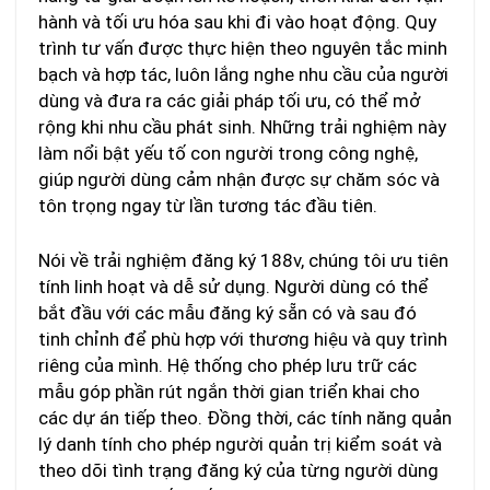
hành và tối ưu hóa sau khi đi vào hoạt động. Quy
trình tư vấn được thực hiện theo nguyên tắc minh
bạch và hợp tác, luôn lắng nghe nhu cầu của người
dùng và đưa ra các giải pháp tối ưu, có thể mở
rộng khi nhu cầu phát sinh. Những trải nghiệm này
làm nổi bật yếu tố con người trong công nghệ,
giúp người dùng cảm nhận được sự chăm sóc và
tôn trọng ngay từ lần tương tác đầu tiên.
Nói về trải nghiệm đăng ký 188v, chúng tôi ưu tiên
tính linh hoạt và dễ sử dụng. Người dùng có thể
bắt đầu với các mẫu đăng ký sẵn có và sau đó
tinh chỉnh để phù hợp với thương hiệu và quy trình
riêng của mình. Hệ thống cho phép lưu trữ các
mẫu góp phần rút ngắn thời gian triển khai cho
các dự án tiếp theo. Đồng thời, các tính năng quản
lý danh tính cho phép người quản trị kiểm soát và
theo dõi tình trạng đăng ký của từng người dùng