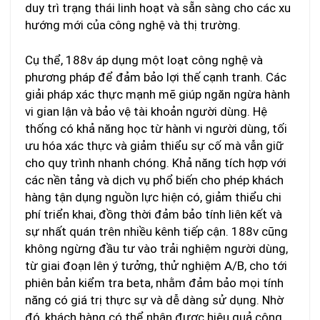
duy trì trạng thái linh hoạt và sẵn sàng cho các xu
hướng mới của công nghệ và thị trường.
Cụ thể, 188v áp dụng một loạt công nghệ và
phương pháp để đảm bảo lợi thế cạnh tranh. Các
giải pháp xác thực mạnh mẽ giúp ngăn ngừa hành
vi gian lận và bảo vệ tài khoản người dùng. Hệ
thống có khả năng học từ hành vi người dùng, tối
ưu hóa xác thực và giảm thiểu sự cố mà vẫn giữ
cho quy trình nhanh chóng. Khả năng tích hợp với
các nền tảng và dịch vụ phổ biến cho phép khách
hàng tận dụng nguồn lực hiện có, giảm thiểu chi
phí triển khai, đồng thời đảm bảo tính liên kết và
sự nhất quán trên nhiều kênh tiếp cận. 188v cũng
không ngừng đầu tư vào trải nghiệm người dùng,
từ giai đoạn lên ý tưởng, thử nghiệm A/B, cho tới
phiên bản kiểm tra beta, nhằm đảm bảo mọi tính
năng có giá trị thực sự và dễ dàng sử dụng. Nhờ
đó, khách hàng có thể nhận được hiệu quả công