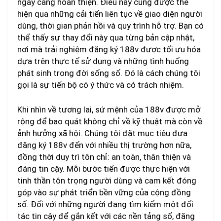
ngày càng hoàn thiện. Điều này cũng được thể
hiện qua những cải tiến liên tục về giao diện người
dùng, thời gian phản hồi và quy trình hỗ trợ. Bạn có
thể thấy sự thay đổi này qua từng bản cập nhật,
nơi mà trải nghiệm đăng ký 188v được tối ưu hóa
dựa trên thực tế sử dụng và những tình huống
phát sinh trong đời sống số. Đó là cách chúng tôi
gọi là sự tiến bộ có ý thức và có trách nhiệm.
Khi nhìn về tương lai, sứ mệnh của 188v được mở
rộng để bao quát không chỉ về kỹ thuật mà còn về
ảnh hưởng xã hội. Chúng tôi đặt mục tiêu đưa
đăng ký 188v đến với nhiều thị trường hơn nữa,
đồng thời duy trì tôn chỉ: an toàn, thân thiện và
đáng tin cậy. Mỗi bước tiến được thực hiện với
tinh thần tôn trọng người dùng và cam kết đóng
góp vào sự phát triển bền vững của cộng đồng
số. Đối với những người đang tìm kiếm một đối
tác tin cậy để gắn kết với các nền tảng số, đăng