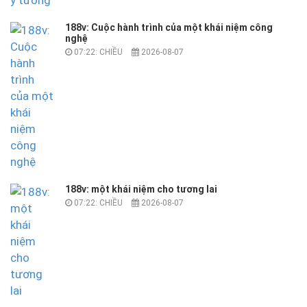
188v: Cuộc hành trình của một khái niệm công
nghệ
07:22: CHIỀU
2026-08-07
188v: một khái niệm cho tương lai
07:22: CHIỀU
2026-08-07