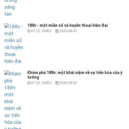
188v - một miền số và huyền thoại hiện đại
07:22: CHIỀU
2026-08-07
Khám phá 188v: một khái niệm về sự tiến hóa của ý
tưởng
07:22: CHIỀU
2026-08-07