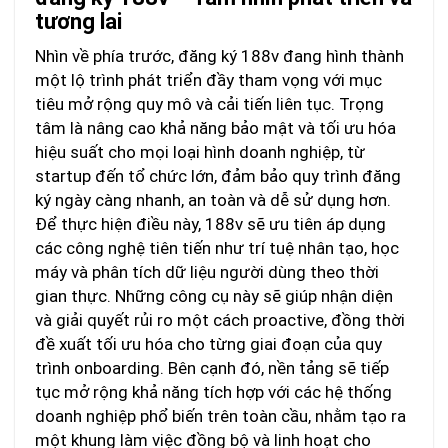
tương lai
Nhìn về phía trước, đăng ký 188v đang hình thành
một lộ trình phát triển đầy tham vọng với mục
tiêu mở rộng quy mô và cải tiến liên tục. Trọng
tâm là nâng cao khả năng bảo mật và tối ưu hóa
hiệu suất cho mọi loại hình doanh nghiệp, từ
startup đến tổ chức lớn, đảm bảo quy trình đăng
ký ngày càng nhanh, an toàn và dễ sử dụng hơn.
Để thực hiện điều này, 188v sẽ ưu tiên áp dụng
các công nghệ tiên tiến như trí tuệ nhân tạo, học
máy và phân tích dữ liệu người dùng theo thời
gian thực. Những công cụ này sẽ giúp nhận diện
và giải quyết rủi ro một cách proactive, đồng thời
đề xuất tối ưu hóa cho từng giai đoạn của quy
trình onboarding. Bên cạnh đó, nền tảng sẽ tiếp
tục mở rộng khả năng tích hợp với các hệ thống
doanh nghiệp phổ biến trên toàn cầu, nhằm tạo ra
một khung làm việc đồng bộ và linh hoạt cho