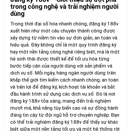
trong công nghệ và trải nghiệm người
dùng
Trong thời đại số hóa nhanh chóng, đăng ký 188v
xuất hiện như một câu chuyện thành công được
xây dựng từ niềm tin vào sự đơn giản, an toàn và
hiệu quả. Đây không chỉ là một quy trình đăng ký
hay một nền tảng công nghệ riêng biệt, mà là một
hệ sinh thái được thiết kế để tối ưu hóa từng
bước tiếp cận của người dùng với sản phẩm và
dịch vụ số. Mỗi ngày, hàng ngàn người dùng trên
khắp thế giới tìm kiếm cách nhanh chóng, an toàn
và tiện lợi để đăng ký, kích hoạt tài khoản và bắt
đầu hành trình sử dụng các dịch vụ số. Đó là nơi
đăng ký 188v tỏa sáng, mang đến trải nghiệm
mượt mà, khả năng tùy biến cao và sự đồng hành
đáng tin cậy từ đội ngũ hỗ trợ chuyên nghiệp. Bạn
có thể trải nghiệm đăng ký 188v để thấy sự khác
biệt giữa một nền tảng tối ưu và một hệ thống rời