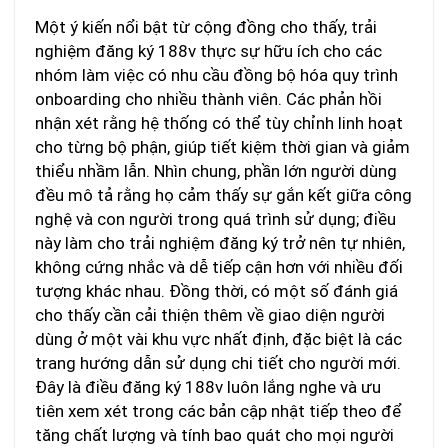
Một ý kiến nổi bật từ cộng đồng cho thấy, trải
nghiệm đăng ký 188v thực sự hữu ích cho các
nhóm làm việc có nhu cầu đồng bộ hóa quy trình
onboarding cho nhiều thành viên. Các phản hồi
nhận xét rằng hệ thống có thể tùy chỉnh linh hoạt
cho từng bộ phận, giúp tiết kiệm thời gian và giảm
thiểu nhầm lẫn. Nhìn chung, phần lớn người dùng
đều mô tả rằng họ cảm thấy sự gắn kết giữa công
nghệ và con người trong quá trình sử dụng; điều
này làm cho trải nghiệm đăng ký trở nên tự nhiên,
không cứng nhắc và dễ tiếp cận hơn với nhiều đối
tượng khác nhau. Đồng thời, có một số đánh giá
cho thấy cần cải thiện thêm về giao diện người
dùng ở một vài khu vực nhất định, đặc biệt là các
trang hướng dẫn sử dụng chi tiết cho người mới.
Đây là điều đăng ký 188v luôn lắng nghe và ưu
tiên xem xét trong các bản cập nhật tiếp theo để
tăng chất lượng và tính bao quát cho mọi người