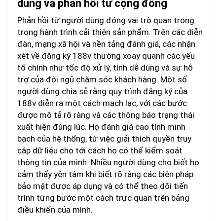
dùng và phản hồi từ cộng đồng
Phản hồi từ người dùng đóng vai trò quan trọng
trong hành trình cải thiện sản phẩm. Trên các diễn
đàn, mạng xã hội và nền tảng đánh giá, các nhận
xét về đăng ký 188v thường xoay quanh các yếu
tố chính như tốc độ xử lý, tính dễ dùng và sự hỗ
trợ của đội ngũ chăm sóc khách hàng. Một số
người dùng chia sẻ rằng quy trình đăng ký của
188v diễn ra một cách mạch lạc, với các bước
được mô tả rõ ràng và các thông báo trạng thái
xuất hiện đúng lúc. Họ đánh giá cao tính minh
bạch của hệ thống, từ việc giải thích quyền truy
cập dữ liệu cho tới cách họ có thể kiểm soát
thông tin của mình. Nhiều người dùng cho biết họ
cảm thấy yên tâm khi biết rõ ràng các biện pháp
bảo mật được áp dụng và có thể theo dõi tiến
trình từng bước một cách trực quan trên bảng
điều khiển của mình.