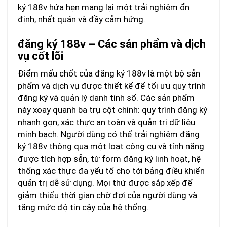
ký 188v hứa hẹn mang lại một trải nghiệm ổn
định, nhất quán và đầy cảm hứng.
đăng ký 188v – Các sản phẩm và dịch
vụ cốt lõi
Điểm mấu chốt của đăng ký 188v là một bộ sản
phẩm và dịch vụ được thiết kế để tối ưu quy trình
đăng ký và quản lý danh tính số. Các sản phẩm
này xoay quanh ba trụ cột chính: quy trình đăng ký
nhanh gọn, xác thực an toàn và quản trị dữ liệu
minh bạch. Người dùng có thể trải nghiệm đăng
ký 188v thông qua một loạt công cụ và tính năng
được tích hợp sẵn, từ form đăng ký linh hoạt, hệ
thống xác thực đa yếu tố cho tới bảng điều khiển
quản trị dễ sử dụng. Mọi thứ được sắp xếp để
giảm thiểu thời gian chờ đợi của người dùng và
tăng mức độ tin cậy của hệ thống.