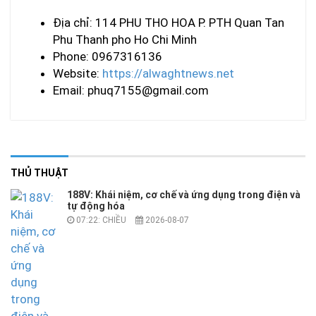
Địa chỉ: 114 PHU THO HOA P. PTH Quan Tan
Phu Thanh pho Ho Chi Minh
Phone: 0967316136
Website:
https://alwaghtnews.net
Email:
phuq7155@gmail.com
THỦ THUẬT
188V: Khái niệm, cơ chế và ứng dụng trong điện và
tự động hóa
07:22: CHIỀU
2026-08-07