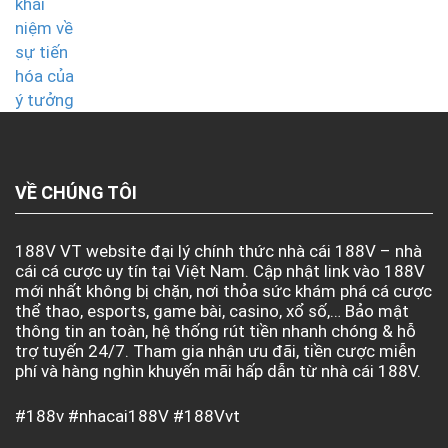
VỀ CHÚNG TÔI
188V VT website đại lý chính thức nhà cái 188V – nhà
cái cá cược uy tín tại Việt Nam. Cập nhật link vào 188V
mới nhất không bị chặn, nơi thỏa sức khám phá cá cược
thể thao, esports, game bài, casino, xổ số,… Bảo mật
thông tin an toàn, hệ thống rút tiền nhanh chóng & hỗ
trợ tuyến 24/7. Tham gia nhận ưu đãi, tiền cược miễn
phí và hàng nghìn khuyến mãi hấp dẫn từ nhà cái 188V.
#188v #nhacai188V #188Vvt