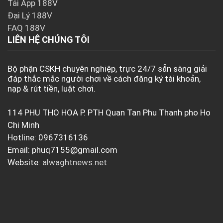
Tải App 188V
Đại Lý 188V
FAQ 188V
LIÊN HỆ CHÚNG TÔI
Bộ phận CSKH chuyên nghiệp, trực 24/7 sẵn sàng giải
đáp thắc mắc người chơi về cách đăng ký tài khoản,
nạp & rút tiền, luật chơi.
114 PHU THO HOA P. PTH Quan Tan Phu Thanh pho Ho
Chi Minh
Hotline: 0967316136
Email:
phuq7155@gmail.com
Website:
alwaghtnews.net