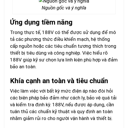
Nguồn gốc và ý nghĩa
Ứng dụng tiềm năng
Trong thực tế, 188V có thể được sử dụng để mô
tả các phương thức điều khiển mạch, hệ thống
cấp nguồn hoặc các tiêu chuẩn tương thích trong
thiết bị tiêu dùng và công nghiệp. Việc hiểu rõ
188V giúp kỹ sư chọn lựa linh kiện phù hợp và đảm
bảo an toàn.
Khía cạnh an toàn và tiêu chuẩn
Việc làm việc với bất kỳ mức điện áp nào đòi hỏi
các biện pháp bảo đảm như cách ly, bảo vệ quá tải
và kiểm tra định kỳ. 188V, nếu được áp dụng, cần
tuân thủ các chuẩn kỹ thuật và quy định an toàn
nhằm giảm rủi ro cho người vận hành và thiết bị.