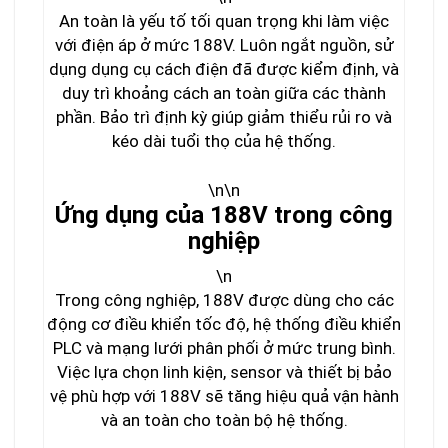
An toàn là yếu tố tối quan trọng khi làm việc
với điện áp ở mức 188V. Luôn ngắt nguồn, sử
dụng dụng cụ cách điện đã được kiểm định, và
duy trì khoảng cách an toàn giữa các thành
phần. Bảo trì định kỳ giúp giảm thiểu rủi ro và
kéo dài tuổi thọ của hệ thống.
\n\n
Ứng dụng của 188V trong công
nghiệp
\n
Trong công nghiệp, 188V được dùng cho các
động cơ điều khiển tốc độ, hệ thống điều khiển
PLC và mạng lưới phân phối ở mức trung bình.
Việc lựa chọn linh kiện, sensor và thiết bị bảo
vệ phù hợp với 188V sẽ tăng hiệu quả vận hành
và an toàn cho toàn bộ hệ thống.