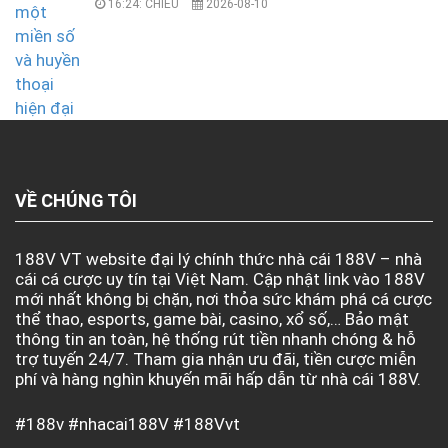
16:24: CHIỀU
2026-08-10
VỀ CHÚNG TÔI
188V VT website đại lý chính thức nhà cái 188V – nhà
cái cá cược uy tín tại Việt Nam. Cập nhật link vào 188V
mới nhất không bị chặn, nơi thỏa sức khám phá cá cược
thể thao, esports, game bài, casino, xổ số,… Bảo mật
thông tin an toàn, hệ thống rút tiền nhanh chóng & hỗ
trợ tuyến 24/7. Tham gia nhận ưu đãi, tiền cược miễn
phí và hàng nghìn khuyến mãi hấp dẫn từ nhà cái 188V.
#188v #nhacai188V #188Vvt