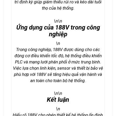
trì định kỳ giúp giảm thiểu rủi ro và kéo dài tuổi
thọ của hệ thống.
\n\n
Ứng dụng của 188V trong công
nghiệp
\n
Trong công nghiệp, 188V được dùng cho các
động cơ điều khiển tốc độ, hệ thống điều khiển
PLC và mạng lưới phân phối ở mức trung bình.
Việc lựa chọn linh kiện, sensor và thiết bị bảo vệ
phù hợp với 188V sẽ tăng hiệu quả vận hành và
an toàn cho toàn bộ hệ thống.
\n\n
Kết luận
\n
Hiểu rõ 188V cho phép thiết kế hệ thống ổn định,