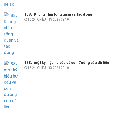
188v: Khung nhìn tổng quan và tác động
16:24: CHIỀU
2026-08-10
188v: một ký hiệu hư cấu và con đường của dữ liệu
16:24: CHIỀU
2026-08-10