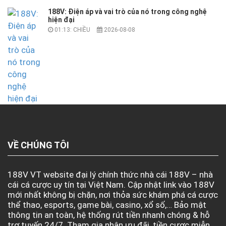
188V: Điện áp và vai trò của nó trong công nghệ
hiện đại
01:13: CHIỀU
2026-08-08
VỀ CHÚNG TÔI
188V VT website đại lý chính thức nhà cái 188V – nhà
cái cá cược uy tín tại Việt Nam. Cập nhật link vào 188V
mới nhất không bị chặn, nơi thỏa sức khám phá cá cược
thể thao, esports, game bài, casino, xổ số,… Bảo mật
thông tin an toàn, hệ thống rút tiền nhanh chóng & hỗ
trợ tuyến 24/7. Tham gia nhận ưu đãi, tiền cược miễn