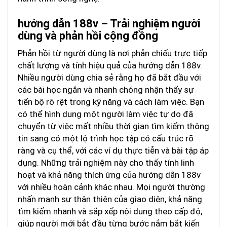
hướng dẫn 188v – Trải nghiệm người
dùng và phản hồi cộng đồng
Phản hồi từ người dùng là nơi phản chiếu trực tiếp
chất lượng và tính hiệu quả của hướng dẫn 188v.
Nhiều người dùng chia sẻ rằng họ đã bắt đầu với
các bài học ngắn và nhanh chóng nhận thấy sự
tiến bộ rõ rệt trong kỹ năng và cách làm việc. Bạn
có thể hình dung một người làm việc tự do đã
chuyển từ việc mất nhiều thời gian tìm kiếm thông
tin sang có một lộ trình học tập có cấu trúc rõ
ràng và cụ thể, với các ví dụ thực tiễn và bài tập áp
dụng. Những trải nghiệm này cho thấy tính linh
hoạt và khả năng thích ứng của hướng dẫn 188v
với nhiều hoàn cảnh khác nhau. Mọi người thường
nhấn mạnh sự thân thiện của giao diện, khả năng
tìm kiếm nhanh và sắp xếp nội dung theo cấp độ,
giúp người mới bắt đầu từng bước nắm bắt kiến