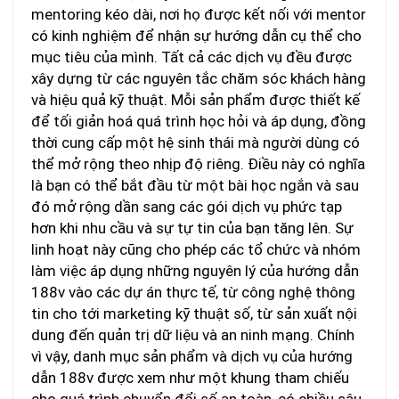
mentoring kéo dài, nơi họ được kết nối với mentor
có kinh nghiệm để nhận sự hướng dẫn cụ thể cho
mục tiêu của mình. Tất cả các dịch vụ đều được
xây dựng từ các nguyên tắc chăm sóc khách hàng
và hiệu quả kỹ thuật. Mỗi sản phẩm được thiết kế
để tối giản hoá quá trình học hỏi và áp dụng, đồng
thời cung cấp một hệ sinh thái mà người dùng có
thể mở rộng theo nhịp độ riêng. Điều này có nghĩa
là bạn có thể bắt đầu từ một bài học ngắn và sau
đó mở rộng dần sang các gói dịch vụ phức tạp
hơn khi nhu cầu và sự tự tin của bạn tăng lên. Sự
linh hoạt này cũng cho phép các tổ chức và nhóm
làm việc áp dụng những nguyên lý của hướng dẫn
188v vào các dự án thực tế, từ công nghệ thông
tin cho tới marketing kỹ thuật số, từ sản xuất nội
dung đến quản trị dữ liệu và an ninh mạng. Chính
vì vậy, danh mục sản phẩm và dịch vụ của hướng
dẫn 188v được xem như một khung tham chiếu