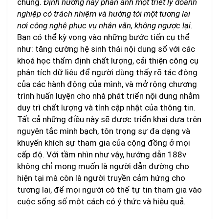
chung.
Định hướng này phản ánh một triết lý doanh
nghiệp có trách nhiệm và hướng tới một tương lai
nơi công nghệ phục vụ nhân văn, không ngược lại.
Bạn có thể kỳ vọng vào những bước tiến cụ thể
như: tăng cường hệ sinh thái nội dung số với các
khoá học thẩm định chất lượng, cải thiện công cụ
phân tích dữ liệu để người dùng thấy rõ tác động
của các hành động của mình, và mở rộng chương
trình huấn luyện cho nhà phát triển nội dung nhằm
duy trì chất lượng và tính cập nhật của thông tin.
Tất cả những điều này sẽ được triển khai dựa trên
nguyên tắc minh bạch, tôn trọng sự đa dạng và
khuyến khích sự tham gia của cộng đồng ở mọi
cấp độ. Với tầm nhìn như vậy, hướng dẫn 188v
không chỉ mong muốn là người dẫn đường cho
hiện tại mà còn là người truyền cảm hứng cho
tương lai, để mọi người có thể tự tin tham gia vào
cuộc sống số một cách có ý thức và hiệu quả.