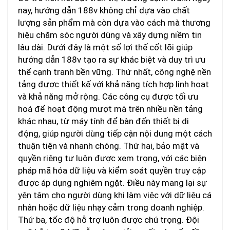
nay, hướng dẫn 188v không chỉ dựa vào chất
lượng sản phẩm mà còn dựa vào cách mà thương
hiệu chăm sóc người dùng và xây dựng niềm tin
lâu dài. Dưới đây là một số lợi thế cốt lõi giúp
hướng dẫn 188v tạo ra sự khác biệt và duy trì ưu
thế cạnh tranh bền vững. Thứ nhất, công nghệ nền
tảng được thiết kế với khả năng tích hợp linh hoạt
và khả năng mở rộng. Các công cụ được tối ưu
hoá để hoạt động mượt mà trên nhiều nền tảng
khác nhau, từ máy tính để bàn đến thiết bị di
động, giúp người dùng tiếp cận nội dung một cách
thuận tiện và nhanh chóng. Thứ hai, bảo mật và
quyền riêng tư luôn được xem trọng, với các biện
pháp mã hóa dữ liệu và kiểm soát quyền truy cập
được áp dụng nghiêm ngặt. Điều này mang lại sự
yên tâm cho người dùng khi làm việc với dữ liệu cá
nhân hoặc dữ liệu nhạy cảm trong doanh nghiệp.
Thứ ba, tốc độ hỗ trợ luôn được chú trọng. Đội