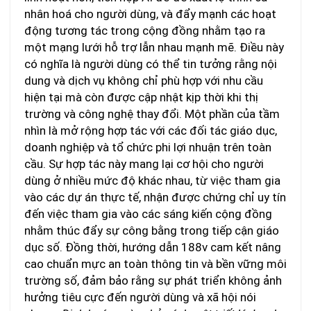
nhân hoá cho người dùng, và đẩy mạnh các hoạt
động tương tác trong cộng đồng nhằm tạo ra
một mạng lưới hỗ trợ lẫn nhau mạnh mẽ. Điều này
có nghĩa là người dùng có thể tin tưởng rằng nội
dung và dịch vụ không chỉ phù hợp với nhu cầu
hiện tại mà còn được cập nhật kịp thời khi thị
trường và công nghệ thay đổi. Một phần của tầm
nhìn là mở rộng hợp tác với các đối tác giáo dục,
doanh nghiệp và tổ chức phi lợi nhuận trên toàn
cầu. Sự hợp tác này mang lại cơ hội cho người
dùng ở nhiều mức độ khác nhau, từ việc tham gia
vào các dự án thực tế, nhận được chứng chỉ uy tín
đến việc tham gia vào các sáng kiến cộng đồng
nhằm thúc đẩy sự công bằng trong tiếp cận giáo
dục số. Đồng thời, hướng dẫn 188v cam kết nâng
cao chuẩn mực an toàn thông tin và bền vững môi
trường số, đảm bảo rằng sự phát triển không ảnh
hưởng tiêu cực đến người dùng và xã hội nói