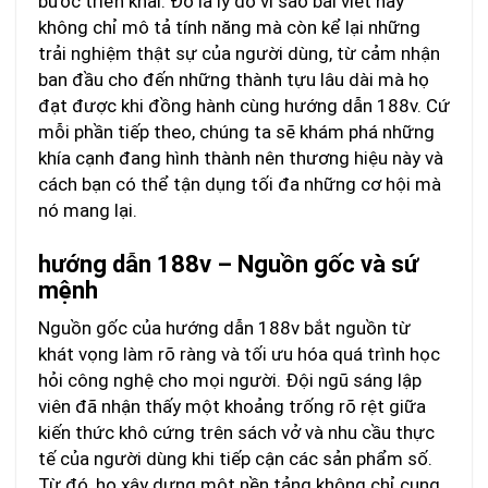
bước triển khai. Đó là lý do vì sao bài viết này
không chỉ mô tả tính năng mà còn kể lại những
trải nghiệm thật sự của người dùng, từ cảm nhận
ban đầu cho đến những thành tựu lâu dài mà họ
đạt được khi đồng hành cùng hướng dẫn 188v. Cứ
mỗi phần tiếp theo, chúng ta sẽ khám phá những
khía cạnh đang hình thành nên thương hiệu này và
cách bạn có thể tận dụng tối đa những cơ hội mà
nó mang lại.
hướng dẫn 188v – Nguồn gốc và sứ
mệnh
Nguồn gốc của hướng dẫn 188v bắt nguồn từ
khát vọng làm rõ ràng và tối ưu hóa quá trình học
hỏi công nghệ cho mọi người. Đội ngũ sáng lập
viên đã nhận thấy một khoảng trống rõ rệt giữa
kiến thức khô cứng trên sách vở và nhu cầu thực
tế của người dùng khi tiếp cận các sản phẩm số.
Từ đó, họ xây dựng một nền tảng không chỉ cung