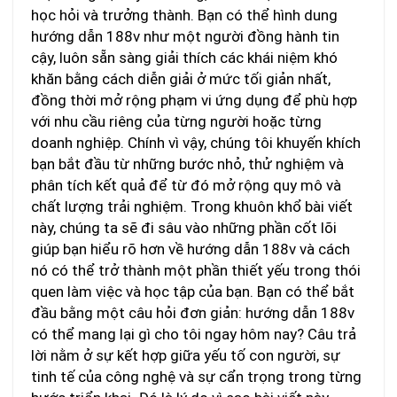
học hỏi và trưởng thành. Bạn có thể hình dung
hướng dẫn 188v như một người đồng hành tin
cậy, luôn sẵn sàng giải thích các khái niệm khó
khăn bằng cách diễn giải ở mức tối giản nhất,
đồng thời mở rộng phạm vi ứng dụng để phù hợp
với nhu cầu riêng của từng người hoặc từng
doanh nghiệp. Chính vì vậy, chúng tôi khuyến khích
bạn bắt đầu từ những bước nhỏ, thử nghiệm và
phân tích kết quả để từ đó mở rộng quy mô và
chất lượng trải nghiệm. Trong khuôn khổ bài viết
này, chúng ta sẽ đi sâu vào những phần cốt lõi
giúp bạn hiểu rõ hơn về hướng dẫn 188v và cách
nó có thể trở thành một phần thiết yếu trong thói
quen làm việc và học tập của bạn. Bạn có thể bắt
đầu bằng một câu hỏi đơn giản: hướng dẫn 188v
có thể mang lại gì cho tôi ngay hôm nay? Câu trả
lời nằm ở sự kết hợp giữa yếu tố con người, sự
tinh tế của công nghệ và sự cẩn trọng trong từng