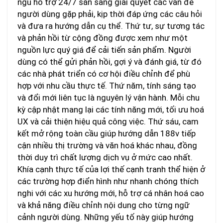
ngũ hỗ trợ 24/7 sẵn sàng giải quyết các vấn đề
người dùng gặp phải, kịp thời đáp ứng các câu hỏi
và đưa ra hướng dẫn cụ thể. Thứ tư, sự tương tác
và phản hồi từ cộng đồng được xem như một
nguồn lực quý giá để cải tiến sản phẩm. Người
dùng có thể gửi phản hồi, gợi ý và đánh giá, từ đó
các nhà phát triển có cơ hội điều chỉnh để phù
hợp với nhu cầu thực tế. Thứ năm, tính sáng tạo
và đổi mới liên tục là nguyên lý vận hành. Mỗi chu
kỳ cập nhật mang lại các tính năng mới, tối ưu hoá
UX và cải thiện hiệu quả công việc. Thứ sáu, cam
kết mở rộng toàn cầu giúp hướng dẫn 188v tiếp
cận nhiều thị trường và văn hoá khác nhau, đồng
thời duy trì chất lượng dịch vụ ở mức cao nhất.
Khía cạnh thực tế của lợi thế cạnh tranh thể hiện ở
các trường hợp điển hình như nhanh chóng thích
nghi với các xu hướng mới, hỗ trợ cá nhân hoá cao
và khả năng điều chỉnh nội dung cho từng ngữ
cảnh người dùng. Những yếu tố này giúp hướng