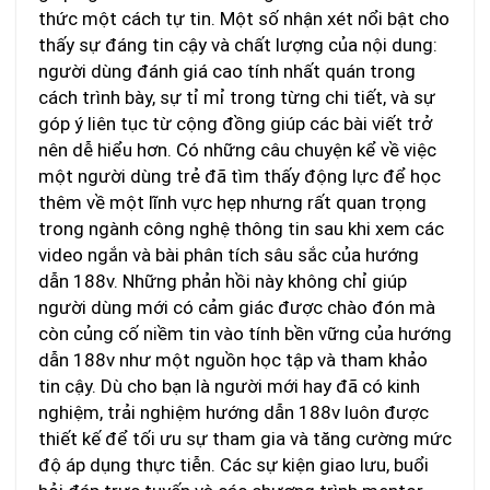
thức một cách tự tin. Một số nhận xét nổi bật cho
thấy sự đáng tin cậy và chất lượng của nội dung:
người dùng đánh giá cao tính nhất quán trong
cách trình bày, sự tỉ mỉ trong từng chi tiết, và sự
góp ý liên tục từ cộng đồng giúp các bài viết trở
nên dễ hiểu hơn. Có những câu chuyện kể về việc
một người dùng trẻ đã tìm thấy động lực để học
thêm về một lĩnh vực hẹp nhưng rất quan trọng
trong ngành công nghệ thông tin sau khi xem các
video ngắn và bài phân tích sâu sắc của hướng
dẫn 188v. Những phản hồi này không chỉ giúp
người dùng mới có cảm giác được chào đón mà
còn củng cố niềm tin vào tính bền vững của hướng
dẫn 188v như một nguồn học tập và tham khảo
tin cậy. Dù cho bạn là người mới hay đã có kinh
nghiệm, trải nghiệm hướng dẫn 188v luôn được
thiết kế để tối ưu sự tham gia và tăng cường mức
độ áp dụng thực tiễn. Các sự kiện giao lưu, buổi