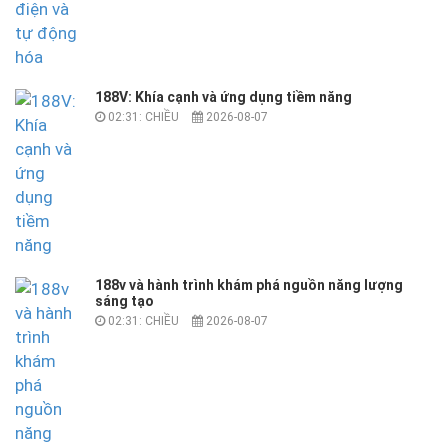
188V: Khía cạnh và ứng dụng tiềm năng
02:31: CHIỀU
2026-08-07
188v và hành trình khám phá nguồn năng lượng
sáng tạo
02:31: CHIỀU
2026-08-07