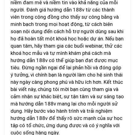
niềm đam mê và niềm tin vào khả năng của mỗi
người. Đánh giá hướng dẫn 188v từ các thành
viên trong cộng đồng cho thấy sự công bằng và
minh bạch trong mọi hoạt động, từ cách biên
soạn nội dung đến cách hỗ trợ người dùng sau khi
họ đã hoàn tất một khoá học hoặc dự án. Nếu bạn
quan tâm, hãy tham gia các buổi webinar, thử các
khoá học mẫu và tự mình khám phá cách mà
hướng dẫn 188v có thể giúp bạn đạt được mục
tiêu. Đừng ngần ngại để lại phản hồi và đóng góp
ý tưởng, vì chính bạn là người làm cho hệ sinh thái
này ngày càng phong phú và hữu ích hơn. Kết thúc
bài viết này, chúng tôi mời bạn cùng tham gia và
cảm nhận sự khác biệt, sự tận tâm và sự sáng tạo
mà hướng dẫn 188v mang lại cho mỗi người sử
dụng. Hãy bước vào hành trình và trải nghiệm
hướng dẫn 188v để thấy rõ sức mạnh của sự học
tập có tổ chức, ứng dụng được và có ý nghĩa với
cuộc sống hàng ngày.