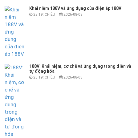
Khái niệm 188V và ứng dụng của điện áp 188V
23:19: CHIỀU
2026-08-08
188V: Khái niệm, cơ chế và ứng dụng trong điện và
tự động hóa
23:19: CHIỀU
2026-08-08