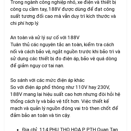
Trong ngành công nghiệp nhỏ, xe điện và thiết bị
công cụ cầm tay, 188V được dùng để đạt công
suất tương đối cao mà vẫn duy trì kích thước và
chi phí hợp lý.
An toàn và xử lý sự cố với 188V
Tuân thủ các nguyên tắc an toàn, kiểm tra cách
nối và cách bảo vệ, ngắt nguồn trước khi bảo trì và
sử dụng các thiết bị đo điện áp, bảo vệ quá dòng
để giảm nguy cơ tai nạn.
So sánh với các mức điện áp khác
So với điện áp phổ thông như 110V hay 230V,
188V mang lại hiệu suất cao hơn nhưng đòi hỏi hệ
thống cách ly và bảo vệ tốt hơn. Việc thiết kế
mạch và quản lý nguồn đóng vai trò then chốt để
đảm bảo an toàn và tin cậy.
Địa chỉ: 114 PHU THO HOA P. PTH Quan Tan