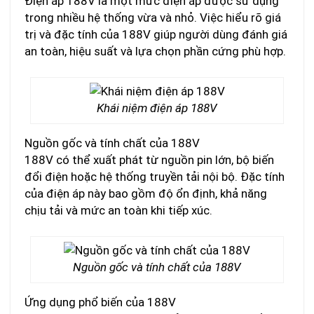
Điện áp 188V là một mức điện áp được sử dụng
trong nhiều hệ thống vừa và nhỏ. Việc hiểu rõ giá
trị và đặc tính của 188V giúp người dùng đánh giá
an toàn, hiệu suất và lựa chọn phần cứng phù hợp.
Khái niệm điện áp 188V
Nguồn gốc và tính chất của 188V
188V có thể xuất phát từ nguồn pin lớn, bộ biến
đổi điện hoặc hệ thống truyền tải nội bộ. Đặc tính
của điện áp này bao gồm độ ổn định, khả năng
chịu tải và mức an toàn khi tiếp xúc.
Nguồn gốc và tính chất của 188V
Ứng dụng phổ biến của 188V